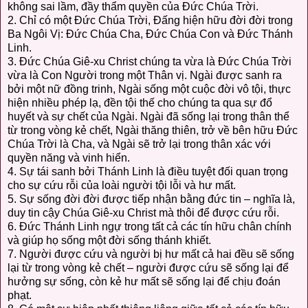
không sai lầm, đầy thẩm quyền của Đức Chúa Trời.
2. Chỉ có một Đức Chúa Trời, Đấng hiện hữu đời đời trong
Ba Ngôi Vị: Đức Chúa Cha, Đức Chúa Con và Đức Thánh
Linh.
3. Đức Chúa Giê-xu Christ chúng ta vừa là Đức Chúa Trời
vừa là Con Người trong một Thân vị. Ngài được sanh ra
bởi một nữ đồng trinh, Ngài sống một cuộc đời vô tội, thực
hiện nhiều phép lạ, đền tội thế cho chúng ta qua sự đổ
huyết và sự chết của Ngài. Ngài đã sống lại trong thân thể
từ trong vòng kẻ chết, Ngài thăng thiên, trở về bên hữu Đức
Chúa Trời là Cha, và Ngài sẽ trở lại trong thân xác với
quyền năng và vinh hiển.
4. Sự tái sanh bởi Thánh Linh là điều tuyệt đối quan trọng
cho sự cứu rỗi của loài người tội lỗi và hư mất.
5. Sự sống đời đời được tiếp nhận bằng đức tin – nghĩa là,
duy tin cậy Chúa Giê-xu Christ mà thôi để được cứu rỗi.
6. Đức Thánh Linh ngự trong tất cả các tín hữu chân chính
và giúp họ sống một đời sống thánh khiết.
7. Người được cứu và người bị hư mất cả hai đều sẽ sống
lại từ trong vòng kẻ chết – người được cứu sẽ sống lại để
hưởng sự sống, còn kẻ hư mất sẽ sống lại để chịu đoán
phạt.