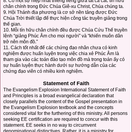
8. Có một sự hiệp nhất thiêng liêng giữa tất cả các tín hữu
chân chính trong Đức Chúa Giê-xu Christ, Chúa chúng ta.
9. Hội Thánh địa phương là cơ sở nền tảng được Đức
Chúa Trời thiết lập để thực hiện công tác truyền giảng trong
thế gian.
10. Mỗi tín hữu chân chính đều được Chúa Cứu Thế truyền
lệnh “giảng Phúc Âm cho mọi người” và “khiến muôn dân
trở nên môn đồ.”
11. Cách tốt nhất để các chứng đạo nhân chưa có kinh
nghiệm được huấn luyện trong việc chia xẻ Phúc Âm là
tham gia vào các toán đào tạo môn đồ mà trong toán ấy có
sự huấn luyện thực hành dưới sự hướng dẫn của các
chứng đạo viên có nhiều kinh nghiệm.
Statement of Faith
The Evangelism Explosion International Statement of Faith
and Principles is a broad evangelical declaration that
closely parallels the content of the Gospel presentation in
the Evangelism Explosion textbook and the concepts
considered vital for the furthering of this ministry. All persons
seeking EE certification are required to concur with this
statement. EE seeks in no way to circumvent
denominational distinctives. Rather, it is a ministry for