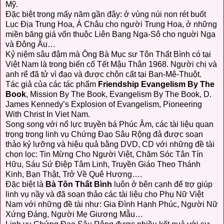
Mỹ.
Đặc biệt trong mấy năm gần đây: ở vùng núi non rét buốt
Lục Địa Trung Hoa, Á Châu cho người Trung Hoa, ở những
miền băng giá vốn thuộc Liên Bang Nga-Sô cho nguời Nga
và Đông Âu…
Kỷ niệm sâu đậm mà Ông Bà Mục sư Tôn Thất Bình có tại
Việt Nam là trong biến cố Tết Mậu Thân 1968. Người chị và
anh rể đã tử vì đạo và được chôn cất tại Ban-Mê-Thuột.
Tác giả của các tác phẩm
Friendship Evangelism By The
Book
, Mission By The Book, Evangelism By The Book, D.
James Kennedy’s Explosion of Evangelism, Pioneering
With Christ In Viet Nam.
Song song với nổ lực truyền bá Phúc Âm, các tài liệu quan
trọng trong linh vụ Chứng Đạo Sâu Rộng đả được soạn
thảo kỷ lưỡng và hiệu quả bằng DVD, CD với những đề tài
chọn lọc: Tin Mừng Cho Người Việt, Chăm Sóc Tân Tín
Hữu, Sáu Sứ Điệp Tâm Linh, Truyền Giáo Theo Thánh
Kinh, Bạn Thật, Trở Về Quê Hương….
Đặc biệt là
Bà Tôn Thất Bình
luôn ở bên cạnh để trợ giúp
linh vụ nầy và đã soạn thảo các tài liệu cho Phụ Nữ Việt
Nam với những đề tài như: Gia Đình Hạnh Phúc, Người Nữ
Xứng Đáng, Người Mẹ Giương Mẫu…